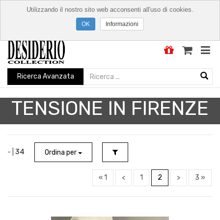
Utilizzando il nostro sito web acconsenti all'uso di cookies.
Informazioni
Ricerca Avanzata
TENSIONE IN FIRENZE
- |
34
Ordina per
« 1
<
1
2
>
3 »