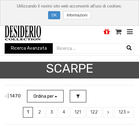
Utilizzando il nostro sito web acconsenti all'uso di cookies.
Informazioni
Ricerca Avanzata
SCARPE
- |
1470
Ordina per
1
2
3
4
121
122
>
123 »