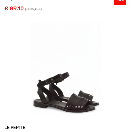
€ 89,10
(
€ 99,00
)
LE PEPITE