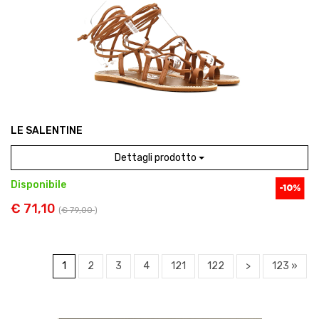
LE SALENTINE
Dettagli prodotto
Disponibile
€ 71,10
(
€ 79,00
)
1
2
3
4
121
122
>
123 »