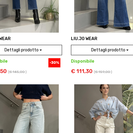
 WEAR
LIU.JO WEAR
Dettagli prodotto
Dettagli prodotto
bile
Disponibile
,50
€ 111,30
(
€ 145,00
)
(
€ 159,00
)