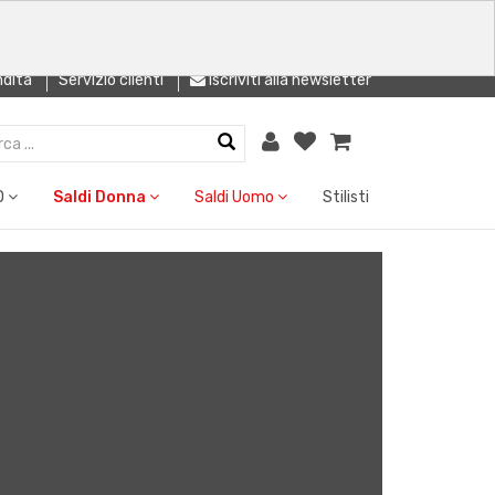
ndita
Servizio clienti
Iscriviti alla newsletter
O
Saldi Donna
Saldi Uomo
Stilisti