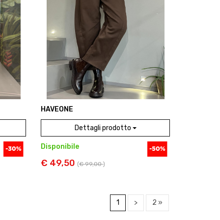
HAVEONE
Dettagli prodotto
Disponibile
€ 49,50
(
€ 99,00
)
1
>
2 »