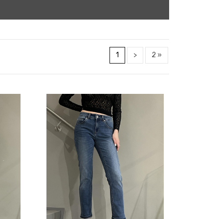
1
>
2 »