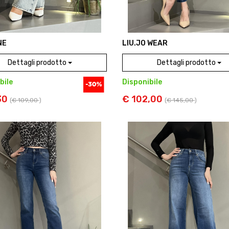
NE
LIU.JO WEAR
Dettagli prodotto
Dettagli prodotto
bile
Disponibile
30
€ 102,00
(
€ 109,00
)
(
€ 145,00
)