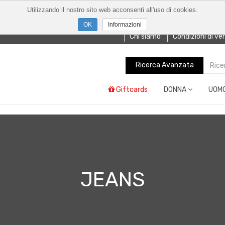
Utilizzando il nostro sito web acconsenti all'uso di cookies.
Informazioni
Chi siamo
Condizioni di ve
Ricerca Avanzata
Giftcards
DONNA
UOM
JEANS